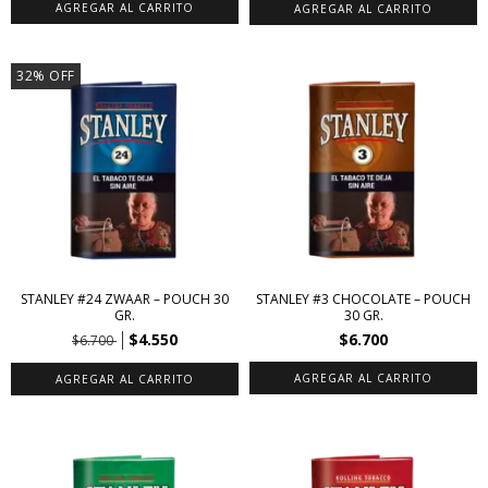
32
%
OFF
STANLEY #24 ZWAAR – POUCH 30
STANLEY #3 CHOCOLATE – POUCH
GR.
30 GR.
$4.550
$6.700
$6.700