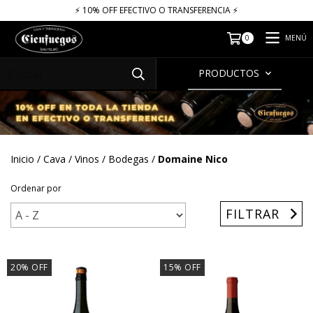
⚡​​​ 10% OFF EFECTIVO O TRANSFERENCIA ⚡​
MENÚ
0
PRODUCTOS
Inicio
/
Cava
/
Vinos
/
Bodegas
/
Domaine Nico
Ordenar por
FILTRAR
20
%
OFF
15
%
OFF