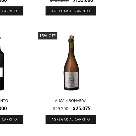
$150.000
15
%
OFF
TINTO
ALMA 4 BONARDA
000
$25.075
$29.500