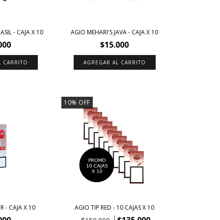
SIL - CAJA X 10
AGIO MEHARI'S JAVA - CAJA X 10
000
$15.000
10
%
OFF
R - CAJA X 10
AGIO TIP RED - 10 CAJAS X 10
000
$135.000