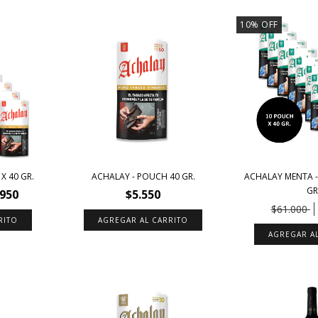
10
%
OFF
X 40 GR.
ACHALAY - POUCH 40 GR.
ACHALAY MENTA -
GR
.950
$5.550
$61.000