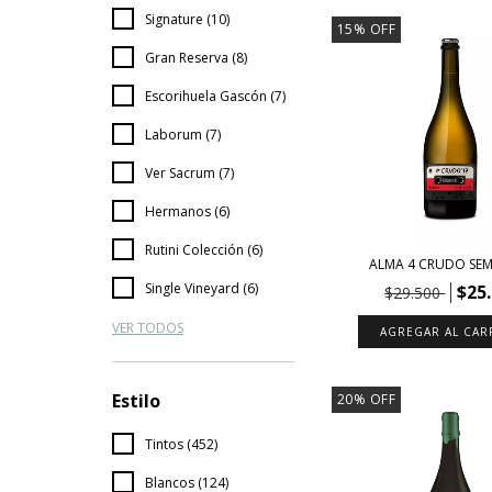
Signature (10)
15
%
OFF
Gran Reserva (8)
Escorihuela Gascón (7)
Laborum (7)
Ver Sacrum (7)
Hermanos (6)
Rutini Colección (6)
ALMA 4 CRUDO SE
Single Vineyard (6)
$25
$29.500
VER TODOS
Estilo
20
%
OFF
Tintos (452)
Blancos (124)