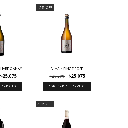
15
%
OFF
 CHARDONNAY
ALMA 4 PINOT ROSÉ
$25.075
$25.075
$29.500
20
%
OFF