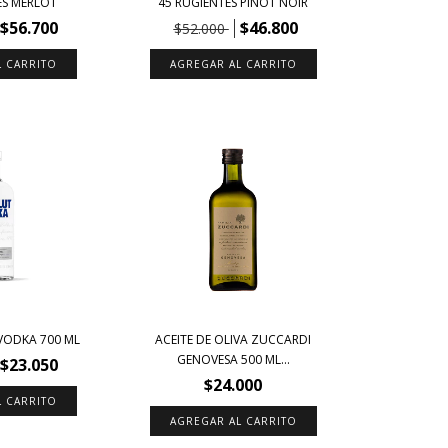
ES MERLOT
45 RUGIENTES PINOT NOIR
$56.700
$46.800
$52.000
VODKA 700 ML
ACEITE DE OLIVA ZUCCARDI
GENOVESA 500 ML...
$23.050
$24.000