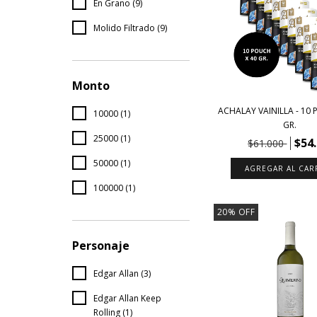
En Grano (9)
Molido Filtrado (9)
Monto
ACHALAY VAINILLA - 10 
10000 (1)
GR.
25000 (1)
$54
$61.000
50000 (1)
100000 (1)
20
%
OFF
Personaje
Edgar Allan (3)
Edgar Allan Keep
Rolling (1)