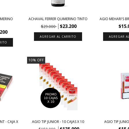
IMERINO
ACHAVAL FERRER QUIMERINO TINTO
AGIO MEHARI'S BRA
$23.200
$15.
$29.000
.200
10
%
OFF
NT - CAJA X
AGIO TIP JUNIOR - 10 CAJAS X 10
AGIO TIP JUNIO
$135.000
$15.