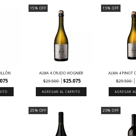
15
%
OFF
15
%
OFF
MILLÓN
ALMA 4 CRUDO VIOGNIER
ALMA 4 PINOT
.075
$25.075
$29.500
$29.500
25
%
OFF
20
%
OFF