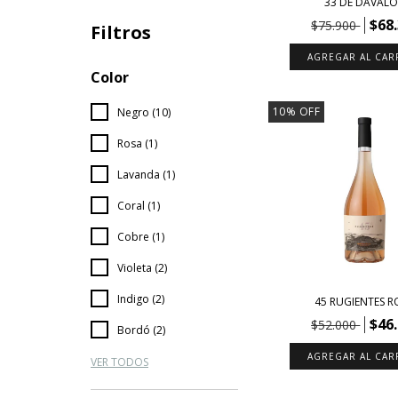
33 DE DÁVALO
$68
$75.900
Filtros
Color
10
%
OFF
Negro (10)
Rosa (1)
Lavanda (1)
Coral (1)
Cobre (1)
Violeta (2)
Indigo (2)
45 RUGIENTES R
$46
$52.000
Bordó (2)
VER TODOS