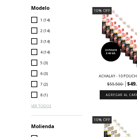
Modelo
10
%
OFF
1 (14)
2 (14)
3 (14)
4 (14)
5 (3)
6 (3)
ACHALAY - 10 POUCH 
$49
$55.500
7 (2)
8 (1)
VER TODOS
10
%
OFF
Molienda