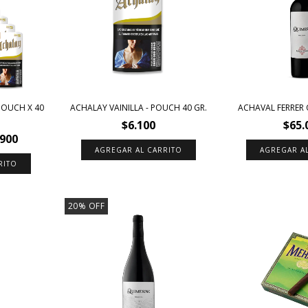
POUCH X 40
ACHALAY VAINILLA - POUCH 40 GR.
ACHAVAL FERRER
$6.100
$65.
.900
20
%
OFF