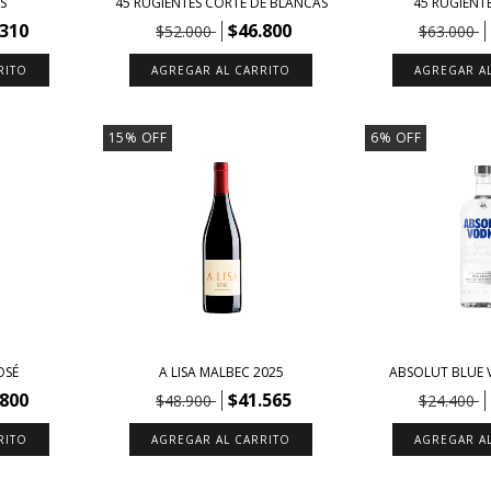
S
45 RUGIENTES CORTE DE BLANCAS
45 RUGIENT
.310
$46.800
$52.000
$63.000
15
%
OFF
6
%
OFF
OSÉ
A LISA MALBEC 2025
ABSOLUT BLUE 
.800
$41.565
$48.900
$24.400