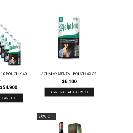
 10 POUCH X 40
ACHALAY MENTA - POUCH 40 GR.
.
$6.100
$54.900
20
%
OFF