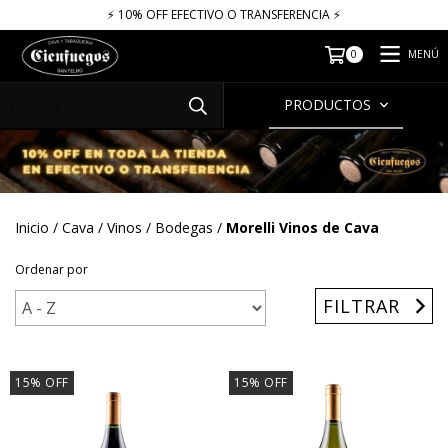
⚡​​​ 10% OFF EFECTIVO O TRANSFERENCIA ⚡​
MENÚ
0
PRODUCTOS
Inicio
/
Cava
/
Vinos
/
Bodegas
/
Morelli Vinos de Cava
Ordenar por
FILTRAR
15
%
OFF
15
%
OFF