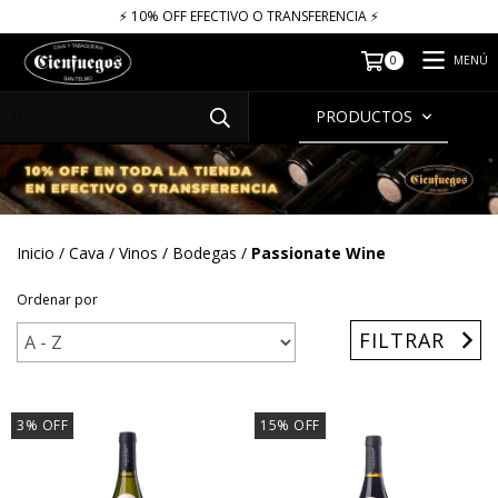
⚡​​​ 10% OFF EFECTIVO O TRANSFERENCIA ⚡​
MENÚ
0
PRODUCTOS
Inicio
/
Cava
/
Vinos
/
Bodegas
/
Passionate Wine
Ordenar por
FILTRAR
3
%
OFF
15
%
OFF