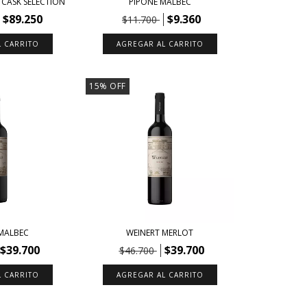
 CASK SELECTION
PIPONE MALBEC
$89.250
$9.360
$11.700
15
%
OFF
 MALBEC
WEINERT MERLOT
$39.700
$39.700
$46.700