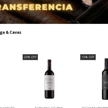
ga & Cavas
20
%
OFF
15
%
OFF