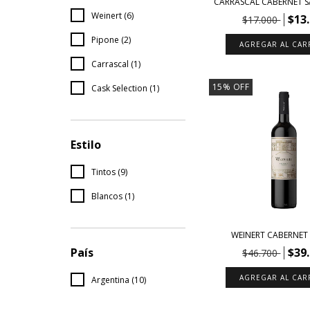
CARRASCAL CABERNET 
Weinert (6)
$13
$17.000
Pipone (2)
Carrascal (1)
15
%
OFF
Cask Selection (1)
Estilo
Tintos (9)
Blancos (1)
WEINERT CABERNET
$39
País
$46.700
Argentina (10)