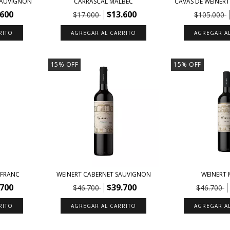
SAUVIGNON
CARRASCAL MALBEC
CAVAS DE WEINERT
.600
$13.600
$17.000
$105.000
15
%
OFF
15
%
OFF
 FRANC
WEINERT CABERNET SAUVIGNON
WEINERT
.700
$39.700
$46.700
$46.700