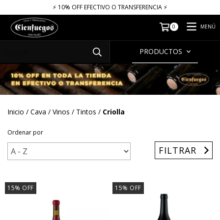
⚡​​​ 10% OFF EFECTIVO O TRANSFERENCIA ⚡​
MENÚ
0
PRODUCTOS
Inicio
/
Cava
/
Vinos
/
Tintos
/
Criolla
Ordenar por
FILTRAR
15
%
OFF
15
%
OFF