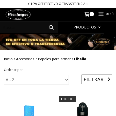
⚡​​​ 10% OFF EFECTIVO O TRANSFERENCIA ⚡​
MENÚ
0
PRODUCTOS
Inicio
/
Accesorios
/
Papeles para armar
/
Libella
Ordenar por
FILTRAR
10
%
OFF