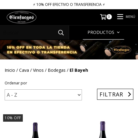
⚡​​​ 10% OFF EFECTIVO O TRANSFERENCIA ⚡​
MENÚ
0
PRODUCTOS
Inicio
/
Cava
/
Vinos
/
Bodegas
/
El Bayeh
Ordenar por
FILTRAR
10
%
OFF