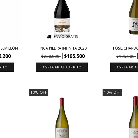
ENVÍO GRATIS
 SEMILLÓN
FINCA PIEDRA INFINITA 2020
FÓSIL CHARD
6.200
$195.500
$230.000
$105.000
10
%
OFF
10
%
OFF