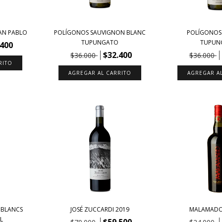
AN PABLO
POLÍGONOS SAUVIGNON BLANC
POLÍGONOS
TUPUNGATO
TUPUN
.400
$32.400
$36.000
$36.000
 BLANCS
JOSÉ ZUCCARDI 2019
MALAMADO
L
$59.500