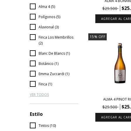
ALMA 4 BONAR
Alma 4 (5)
$25
$29.500
Polígonos (5)
Aluvional (3)
15
%
OFF
Finca Los Membrillos
(2)
Blanc De Blancs (1)
Botánico (1)
Emma Zuccardi (1)
Finca (1)
VER TODOS
ALMA 4 PINOT R
$25
$29.500
Estilo
Tintos (10)