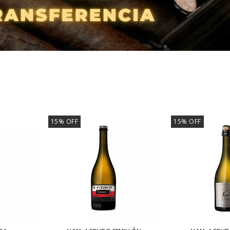
15
%
OFF
15
%
OFF