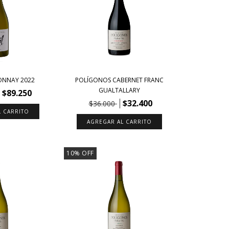
ONNAY 2022
POLÍGONOS CABERNET FRANC
GUALTALLARY
$89.250
$32.400
$36.000
10
%
OFF