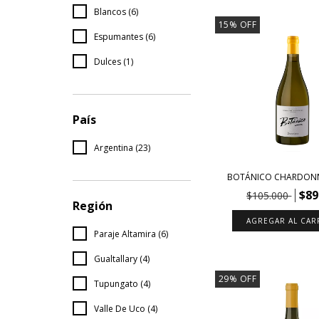
Blancos (6)
15
%
OFF
Espumantes (6)
Dulces (1)
País
Argentina (23)
BOTÁNICO CHARDONN
$89
$105.000
Región
Paraje Altamira (6)
Gualtallary (4)
29
%
OFF
Tupungato (4)
Valle De Uco (4)