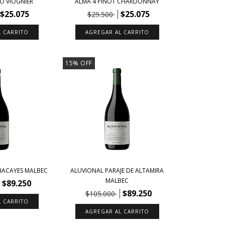
O VIOGNIER
ALMA 4 PINOT CHARDONNAY
$25.075
$25.075
$29.500
15
%
OFF
HACAYES MALBEC
ALUVIONAL PARAJE DE ALTAMIRA
MALBEC
$89.250
$89.250
$105.000