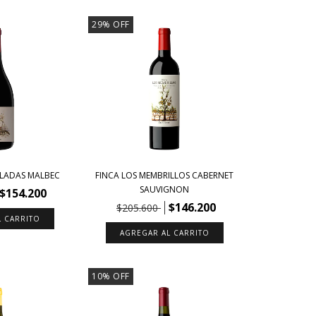
29
%
OFF
LLADAS MALBEC
FINCA LOS MEMBRILLOS CABERNET
SAUVIGNON
$154.200
$146.200
$205.600
10
%
OFF