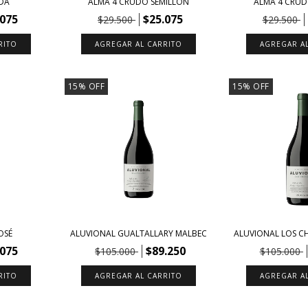
DA
ALMA 4 CRUDO SEMILLÓN
ALMA 4 CRUD
.075
$25.075
$29.500
$29.500
15
%
OFF
15
%
OFF
OSÉ
ALUVIONAL GUALTALLARY MALBEC
ALUVIONAL LOS C
.075
$89.250
$105.000
$105.000