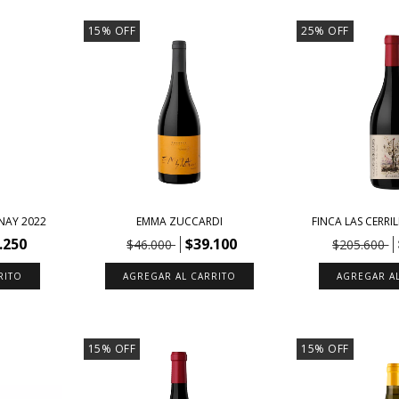
15
%
OFF
25
%
OFF
AY 2022
EMMA ZUCCARDI
FINCA LAS CERRI
.250
$39.100
$46.000
$205.600
15
%
OFF
15
%
OFF