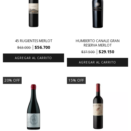
45 RUGIENTES MERLOT
HUMBERTO CANALE GRAN
RESERVA MERLOT
$56.700
$63.000
$29.150
$37.500
20
%
OFF
15
%
OFF