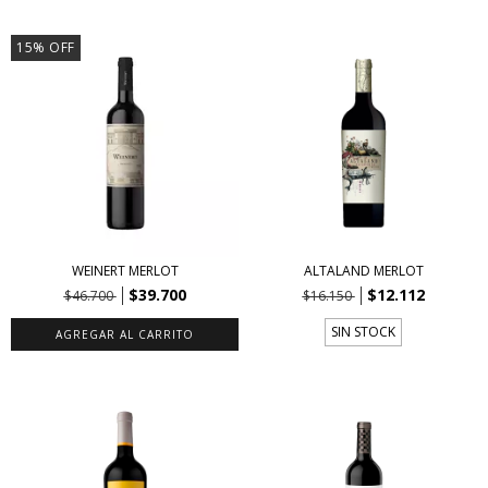
15
%
OFF
WEINERT MERLOT
ALTALAND MERLOT
$39.700
$12.112
$46.700
$16.150
SIN STOCK