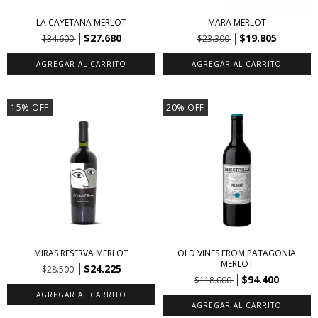
LA CAYETANA MERLOT
MARA MERLOT
$27.680
$19.805
$34.600
$23.300
15
%
OFF
20
%
OFF
MIRAS RESERVA MERLOT
OLD VINES FROM PATAGONIA
MERLOT
$24.225
$28.500
$94.400
$118.000