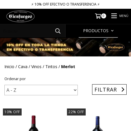
⚡​​​ 10% OFF EFECTIVO O TRANSFERENCIA ⚡​
MENÚ
0
PRODUCTOS
Inicio
/
Cava
/
Vinos
/
Tintos
/
Merlot
Ordenar por
FILTRAR
10
%
OFF
22
%
OFF