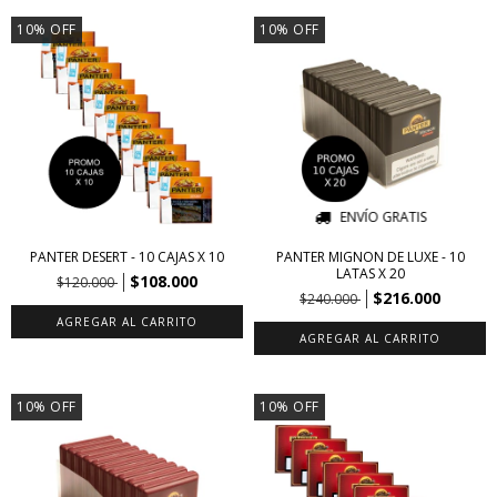
10
%
OFF
10
%
OFF
ENVÍO GRATIS
PANTER DESERT - 10 CAJAS X 10
PANTER MIGNON DE LUXE - 10
LATAS X 20
$108.000
$120.000
$216.000
$240.000
10
%
OFF
10
%
OFF