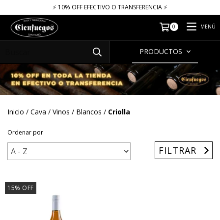
⚡​​​ 10% OFF EFECTIVO O TRANSFERENCIA ⚡​
MENÚ
0
PRODUCTOS
Inicio
/
Cava
/
Vinos
/
Blancos
/
Criolla
Ordenar por
FILTRAR
15
%
OFF