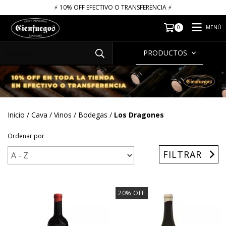
⚡​​​ 10% OFF EFECTIVO O TRANSFERENCIA ⚡​
MENÚ
0
PRODUCTOS
Inicio
/
Cava
/
Vinos
/
Bodegas
/
Los Dragones
Ordenar por
FILTRAR
20
%
OFF