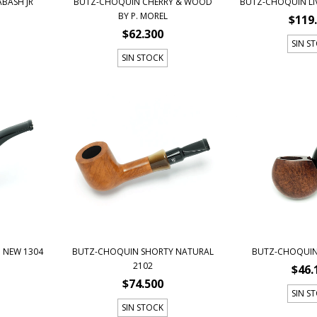
BASH JR
BUTZ-CHOQUIN CHERRY & WOOD
BUTZ-CHOQUIN LI
BY P. MOREL
$119
$62.300
SIN S
SIN STOCK
 NEW 1304
BUTZ-CHOQUIN SHORTY NATURAL
BUTZ-CHOQUIN
2102
$46.
$74.500
SIN S
SIN STOCK