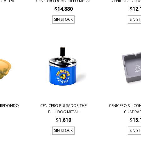
LO METAL
CENICERO DE BOLSILLO METAL
CENICERO DE BO
$14.880
$12.
SIN STOCK
SIN S
O REDONDO
CENICERO PULSADOR THE
CENICERO SILIC
BULLDOG METAL
CUADRADO
$1.610
$15.
SIN STOCK
SIN S