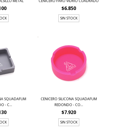
LSILLO METAL
CENICERO FARO VIDRIO CUADRADO
100
$6.850
TOCK
SIN STOCK
ONA SQUADAFUM
CENICERO SILICONA SQUADAFUM
 - C...
REDONDO - CO...
130
$7.920
TOCK
SIN STOCK