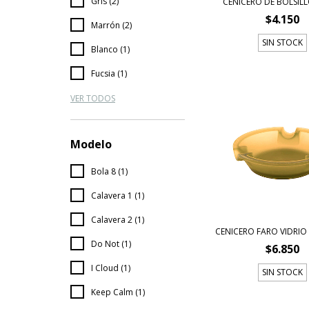
Gris (2)
CENICERO DE BOLSIL
$4.150
Marrón (2)
SIN STOCK
Blanco (1)
Fucsia (1)
VER TODOS
Modelo
Bola 8 (1)
Calavera 1 (1)
Calavera 2 (1)
CENICERO FARO VIDRI
Do Not (1)
$6.850
I Cloud (1)
SIN STOCK
Keep Calm (1)