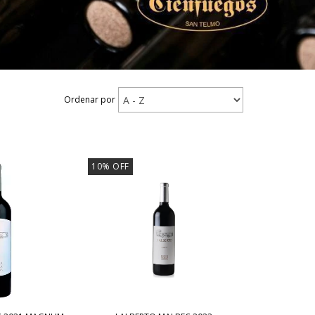
Ordenar por
10
%
OFF