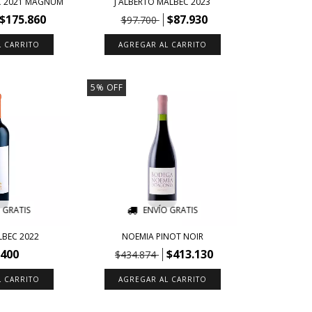
EC 2021 MAGNUM
J ALBERTO MALBEC 2023
$175.860
$87.930
$97.700
5
%
OFF
 GRATIS
ENVÍO GRATIS
LBEC 2022
NOEMIA PINOT NOIR
.400
$413.130
$434.874