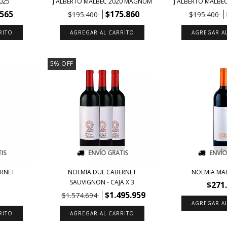
025
J ALBERTO MALBEC 2020 MAGNUM
J ALBERTO MALB
.565
$175.860
$195.400
$195.400
5
%
OFF
IS
ENVÍO GRATIS
ENVÍO
ERNET
NOEMIA DUE CABERNET
NOEMIA MA
SAUVIGNON - CAJA X 3
$271
$1.495.959
$1.574.694