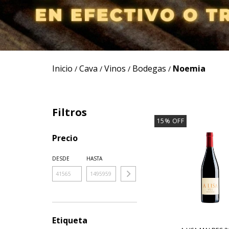
Inicio
Cava
Vinos
Bodegas
Noemia
/
/
/
/
Filtros
15
%
OFF
Precio
DESDE
HASTA
Etiqueta