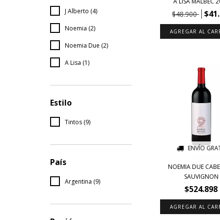
A LISA MALBEC 2
J Alberto (4)
$41
$48.900
Noemia (2)
Noemia Due (2)
A Lisa (1)
Estilo
Tintos (9)
ENVÍO GRAT
País
NOEMIA DUE CAB
SAUVIGNON
Argentina (9)
$524.898