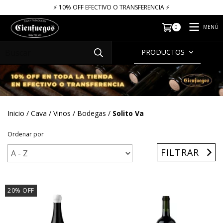
⚡​​​ 10% OFF EFECTIVO O TRANSFERENCIA ⚡​
MENÚ
0
PRODUCTOS
Inicio
/
Cava
/
Vinos
/
Bodegas
/
Solito Va
Ordenar por
FILTRAR
20
%
OFF