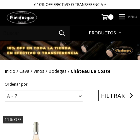
⚡​​​ 10% OFF EFECTIVO O TRANSFERENCIA ⚡​
MENÚ
0
PRODUCTOS
Inicio
/
Cava
/
Vinos
/
Bodegas
/
Château La Coste
Ordenar por
FILTRAR
11
%
OFF