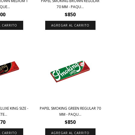
BROWN MEDIUM 1
PAPEL SMOKING BROWN REGULAR
QUE...
70 MM - PAQU...
500
$850
UXE KING SIZE -
PAPEL SMOKING GREEN REGULAR 70
E...
MM - PAQU...
770
$850