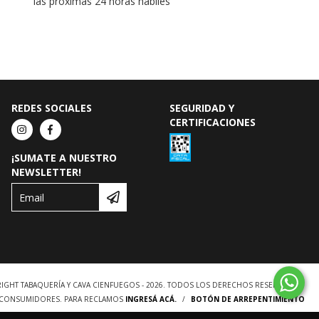
las próximas 24 horas hábiles
REDES SOCIALES
SEGURIDAD Y
CERTIFICACIONES
¡SUMATE A NUESTRO
NEWSLETTER!
IGHT TABAQUERÍA Y CAVA CIENFUEGOS - 2026. TODOS LOS DERECHOS RESERVADOS.
S CONSUMIDORES. PARA RECLAMOS
INGRESÁ ACÁ.
/
BOTÓN DE ARREPENTIMIENTO