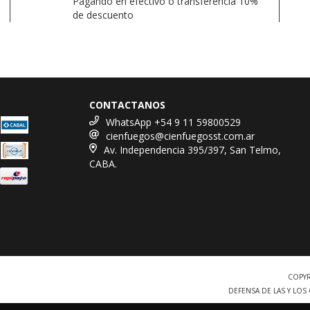
Pagando en efectivo o transferencia 10%
de descuento
CONTACTANOS
WhatsApp +54 9 11 59800529
cienfuegos@cienfuegosst.com.ar
Av. Independencia 395/397, San Telmo,
CABA.
COPYR
DEFENSA DE LAS Y LO