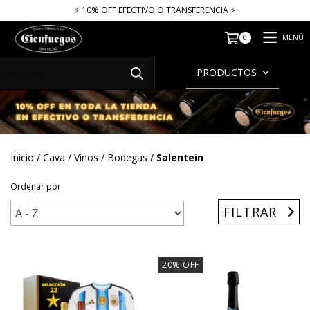
⚡​​​ 10% OFF EFECTIVO O TRANSFERENCIA ⚡​
MENÚ
0
PRODUCTOS
Inicio
/
Cava
/
Vinos
/
Bodegas
/
Salentein
Ordenar por
FILTRAR
20
%
OFF